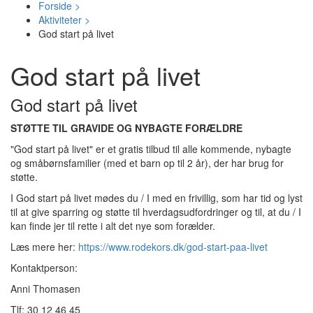
Forside >
Aktiviteter >
God start på livet
God start på livet
God start på livet
STØTTE TIL GRAVIDE OG NYBAGTE FORÆLDRE
"God start på livet" er et gratis tilbud til alle kommende, nybagte
og småbørnsfamilier (med et barn op til 2 år), der har brug for
støtte.
I God start på livet mødes du / I med en frivillig, som har tid og lyst
til at give sparring og støtte til hverdagsudfordringer og til, at du / I
kan finde jer til rette i alt det nye som forælder.
Læs mere her:
https://www.rodekors.dk/god-start-paa-livet
Kontaktperson:
Anni Thomasen
Tlf: 30 12 46 45